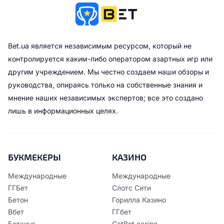
Bet.ua является независимым ресурсом, который не
контролируется каким-либо оператором азартных игр или
другим учреждением. Мы честно создаем наши обзоры и
руководства, опираясь только на собственные знания и
мнение наших независимых экспертов; все это создано
лишь в информационных целях.
БУКМЕКЕРЫ
КАЗИНО
Международные
Международные
ГГБет
Слотс Сити
Бетон
Горилла Казино
Вбет
ГГбет
Беткинг
CatBet casino