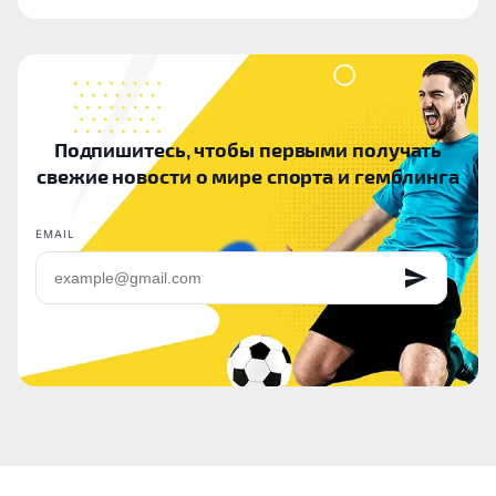
Подпишитесь, чтобы первыми получать
свежие новости о мире спорта и гемблинга
EMAIL