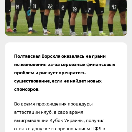
Полтавская Ворскла оказалась на грани 
исчезновения из-за серьезных финансовых 
проблем и рискует прекратить 
существование, если не найдет новых 
спонсоров.
Во время прохождения процедуры 
аттестации клуб, в свое время 
выигрывавший Кубок Украины, получил 
отказ в допуске к соревнованиям ПФЛ в 