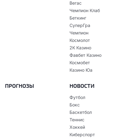
Вегас
Чемпион Клаб
Беткинг
СуперГра
Чемпион
Космолот
2К Казино
Фавбет Казино
Космобет
Казино Юа
ПРОГНОЗЫ
НОВОСТИ
Футбол
Бокс
Баскетбол
Теннис
Хоккей
Киберспорт