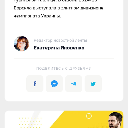
Ворскла выступала в элитном дивизионе 
чемпионата Украины.
Редактор новостной ленты
Екатерина Яковенко
ПОДЕЛИТЕСЬ C ДРУЗЬЯМИ