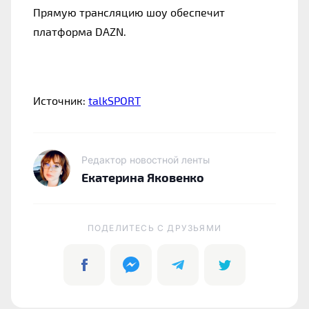
Прямую трансляцию шоу обеспечит
платформа DAZN.
Источник:
talkSPORT
Редактор новостной ленты
Екатерина Яковенко
ПОДЕЛИТЕСЬ C ДРУЗЬЯМИ