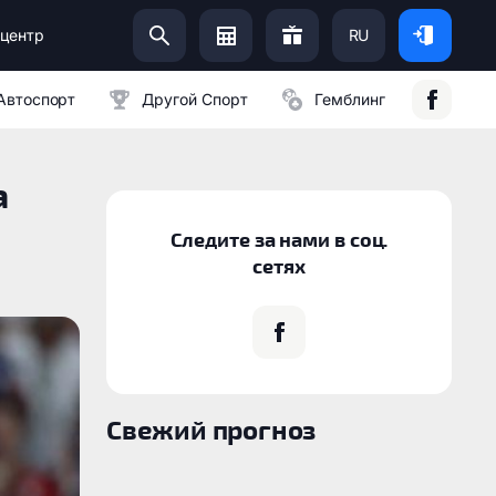
центр
RU
Помоги Украинской Армии:
Автоспорт
Другой Спорт
Гемблинг
а
Следите за нами в соц.
сетях
Свежий прогноз