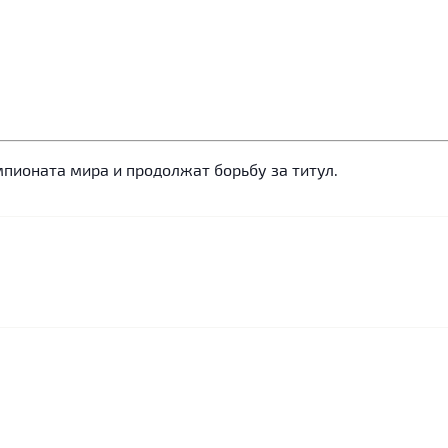
пионата мира и продолжат борьбу за титул.