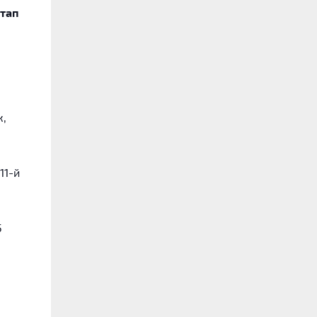
этап
к,
11-й
5