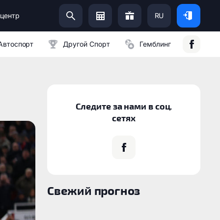
центр
RU
Помоги Украинской Армии:
Автоспорт
Другой Спорт
Гемблинг
Следите за нами в соц.
сетях
Свежий прогноз