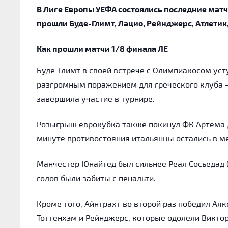
В Лиге Европы УЕФА состоялись последние матчи
прошли Буде-Глимт, Лацио, Рейнджерс, Атлетик
Как прошли матчи 1/8 финала ЛЕ
Буде-Глимт в своей встрече с Олимпиакосом уст
разгромным поражением для греческого клуба - 
завершила участие в турнире.
Розыгрыш еврокубка также покинул ФК Артема До
минуте противостояния итальянцы остались в м
Манчестер Юнайтед был сильнее Реал Сосьедад (4
голов были забиты с пенальти.
Кроме того, Айнтрахт во второй раз победил Аяк
Тоттенхэм и Рейнджерс, которые одолели Виктор