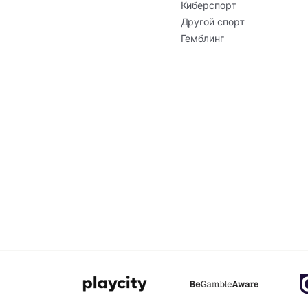
Киберспорт
Другой спорт
Гемблинг