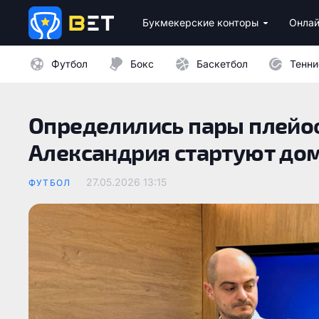
Букмекерские конторы
Онлай
Лицензионные букмекеры Украины
Лучшие провайдеры каз
Бездепозитные бо
Казино с минималь
Футбол
Бокс
Баскетбол
Тенни
Определились пары плейоф
Александрия стартуют до
27.05.2026 13:15
ФУТБОЛ