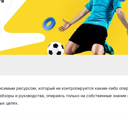
га
висимым ресурсом, который не контролируется каким-либо опе
обзоры и руководства, опираясь только на собственные знания
ых целях.