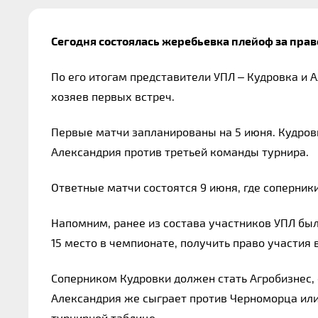
Сегодня состоялась жеребьевка плейоф за прав
По его итогам представители УПЛ – Кудровка и 
хозяев первых встреч.
Первые матчи запланированы на 5 июня. Кудровк
Александрия против третьей команды турнира.
Ответные матчи состоятся 9 июня, где соперник
Напомним, ранее из состава участников УПЛ бы
15 место в чемпионате, получить право участия 
Соперником Кудровки должен стать Агробизнес, 
Александрия же сыграет против Черноморца или 
турнирной таблице.