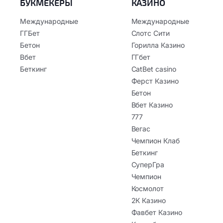
БУКМЕКЕРЫ
КАЗИНО
Международные
Международные
ГГБет
Слотс Сити
Бетон
Горилла Казино
Вбет
ГГбет
Беткинг
CatBet casino
Ферст Казино
Бетон
Вбет Казино
777
Вегас
Чемпион Клаб
Беткинг
СуперГра
Чемпион
Космолот
2К Казино
Фавбет Казино