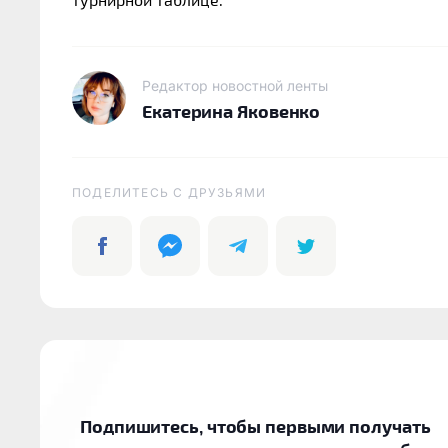
Редактор новостной ленты
Екатерина Яковенко
ПОДЕЛИТЕСЬ C ДРУЗЬЯМИ
Подпишитесь, чтобы первыми получать