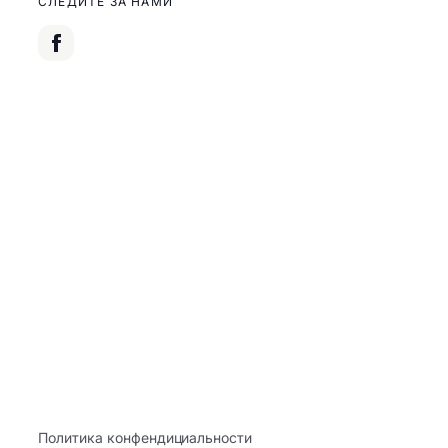
СЛЕДИТЕ ЗА НАМИ
Политика конфендициальности