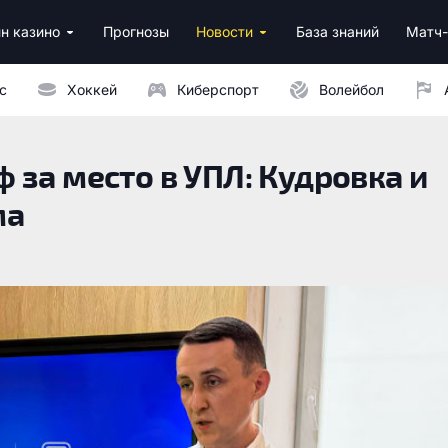
н казино
Прогнозы
Новости
База знаний
Матч-
ино
нусы за регистрацию
ным депозитом
с
Хоккей
Киберспорт
Волейбол
 за место в УПЛ: Кудровка и
ма