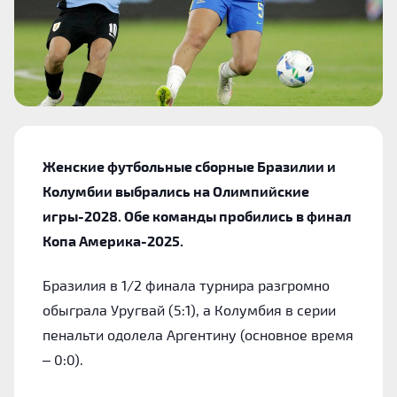
Женские футбольные сборные Бразилии и
Колумбии выбрались на Олимпийские
игры-2028. Обе команды пробились в финал
Копа Америка-2025.
Бразилия в 1/2 финала турнира разгромно
обыграла Уругвай (5:1), а Колумбия в серии
пенальти одолела Аргентину (основное время
– 0:0).