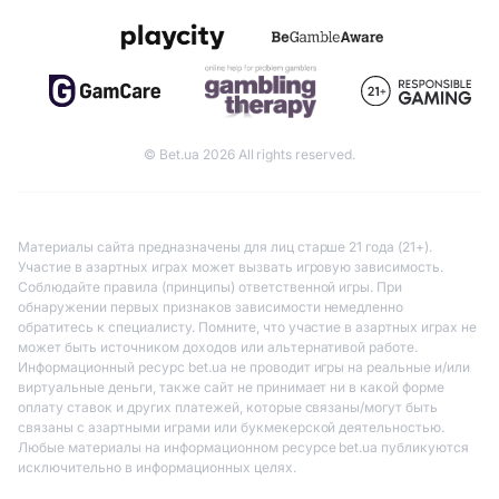
© Bet.ua 2026 All rights reserved.
Материалы сайта предназначены для лиц старше 21 года (21+).
Участие в азартных играх может вызвать игровую зависимость.
Соблюдайте правила (принципы) ответственной игры. При
обнаружении первых признаков зависимости немедленно
обратитесь к специалисту. Помните, что участие в азартных играх не
может быть источником доходов или альтернативой работе.
Информационный ресурс bet.ua не проводит игры на реальные и/или
виртуальные деньги, также сайт не принимает ни в какой форме
оплату ставок и других платежей, которые связаны/могут быть
связаны с азартными играми или букмекерской деятельностью.
Любые материалы на информационном ресурсе bet.ua публикуются
исключительно в информационных целях.