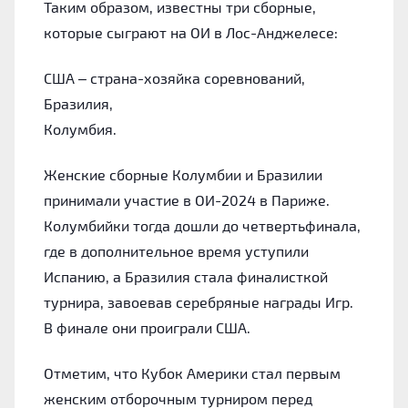
Таким образом, известны три сборные,
которые сыграют на ОИ в Лос-Анджелесе:
США – страна-хозяйка соревнований,
Бразилия,
Колумбия.
Женские сборные Колумбии и Бразилии
принимали участие в ОИ-2024 в Париже.
Колумбийки тогда дошли до четвертьфинала,
где в дополнительное время уступили
Испанию, а Бразилия стала финалисткой
турнира, завоевав серебряные награды Игр.
В финале они проиграли США.
Отметим, что Кубок Америки стал первым
женским отборочным турниром перед