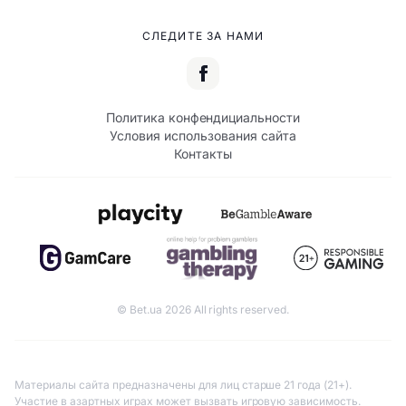
СЛЕДИТЕ ЗА НАМИ
Политика конфендициальности
Условия использования сайта
Контакты
© Bet.ua 2026 All rights reserved.
Материалы сайта предназначены для лиц старше 21 года (21+).
Участие в азартных играх может вызвать игровую зависимость.