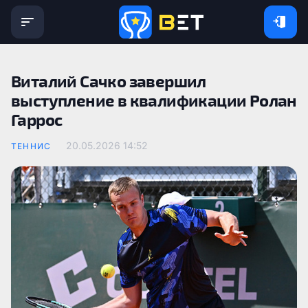
Виталий Сачко завершил
выступление в квалификации Ролан
Гаррос
20.05.2026 14:52
ТЕННИС