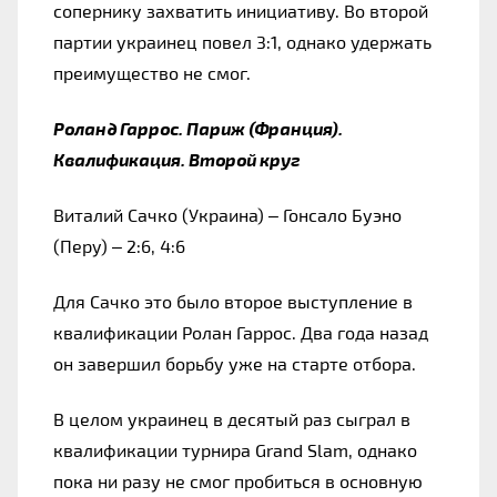
сопернику захватить инициативу. Во второй 
партии украинец повел 3:1, однако удержать 
преимущество не смог.
Роланд Гаррос. Париж (Франция). 
Квалификация. Второй круг
Виталий Сачко (Украина) – Гонсало Буэно 
(Перу) – 2:6, 4:6
Для Сачко это было второе выступление в 
квалификации Ролан Гаррос. Два года назад 
он завершил борьбу уже на старте отбора.
В целом украинец в десятый раз сыграл в 
квалификации турнира Grand Slam, однако 
пока ни разу не смог пробиться в основную 