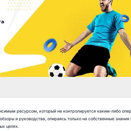
га
висимым ресурсом, который не контролируется каким-либо опе
обзоры и руководства, опираясь только на собственные знания
ых целях.