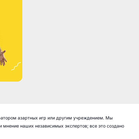
ратором азартных игр или другим учреждением. Мы
 и мнение наших независимых экспертов; все это создано