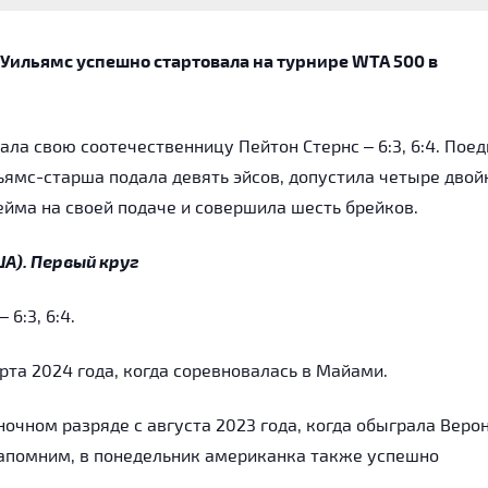
Уильямс успешно стартовала на турнире WTA 500 в
ла свою соотечественницу Пейтон Стернс – 6:3, 6:4. Пое
ьямс-старша подала девять эйсов, допустила четыре дво
ейма на своей подаче и совершила шесть брейков.
ША). Первый круг
6:3, 6:4.
рта 2024 года, когда соревновалась в Майами.
очном разряде с августа 2023 года, когда обыграла Веро
Напомним, в понедельник американка также успешно