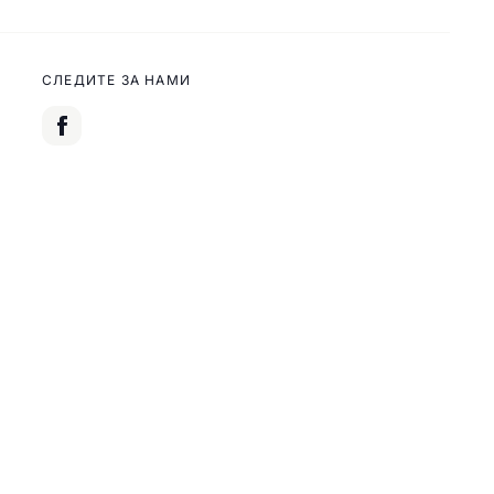
СЛЕДИТЕ ЗА НАМИ