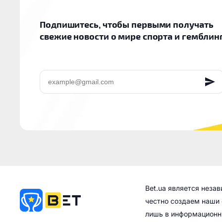
Подпишитесь, чтобы первыми получать
свежие новости о мире спорта и гемблин
EMAIL
Bet.ua является неза
честно создаем наши 
лишь в информационн