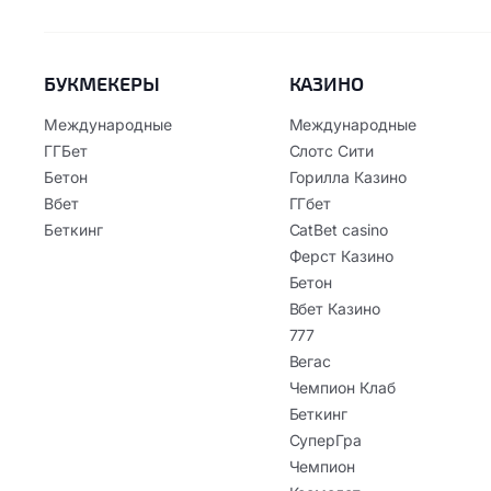
БУКМЕКЕРЫ
КАЗИНО
Международные
Международные
ГГБет
Слотс Сити
Бетон
Горилла Казино
Вбет
ГГбет
Беткинг
CatBet casino
Ферст Казино
Бетон
Вбет Казино
777
Вегас
Чемпион Клаб
Беткинг
СуперГра
Чемпион