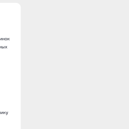
динок
йных
нику