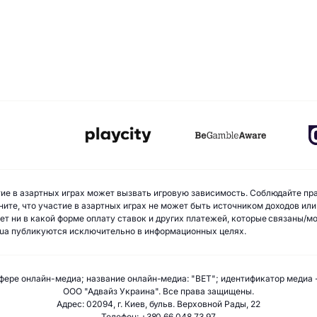
стие в азартных играх может вызвать игровую зависимость. Соблюдайте пр
ите, что участие в азартных играх не может быть источником доходов или
ает ни в какой форме оплату ставок и других платежей, которые связаны/
ua публикуются исключительно в информационных целях.
фере онлайн-медиа; название онлайн-медиа: "BET"; идентификатор медиа 
ООО "Адвайз Украина". Все права защищены.
Адрес: 02094, г. Киев, бульв. Верховной Рады, 22
Телефон: +380 66 048 73 97