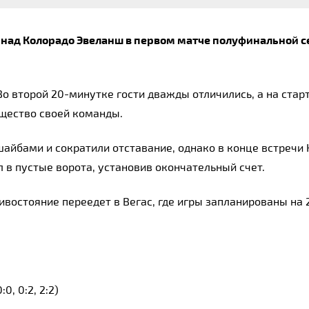
 над Колорадо Эвеланш в первом матче полуфинальной с
 второй 20-минутке гости дважды отличились, а на старт
ущество своей команды.
бами ​​и сократили отставание, однако в конце встречи 
 в пустые ворота, установив окончательный счет.
ивостояние переедет в Вегас, где игры запланированы на 2
, 0:2, 2:2)