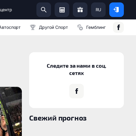
центр
RU
Помоги Украинской Армии:
Автоспорт
Другой Спорт
Гемблинг
Следите за нами в соц.
сетях
Свежий прогноз