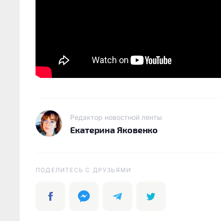
Редактор новостной ленты
Екатерина Яковенко
ПОДЕЛИТЕСЬ C ДРУЗЬЯМИ