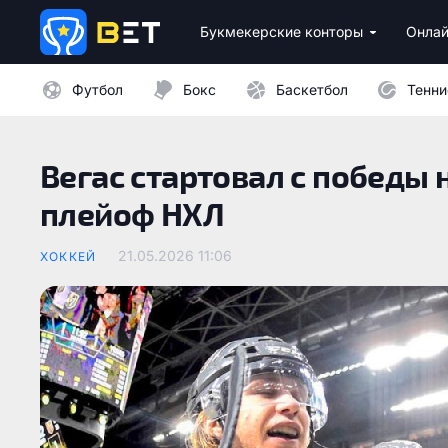
Букмекерские конторы
Онлай
Лицензионные букмекеры Украины
Лучшие провайдеры каз
Бездепозитные бо
Казино с минималь
Футбол
Бокс
Баскетбол
Тенни
Вегас стартовал с победы
плейоф НХЛ
21.05.2026 11:06
ХОККЕЙ