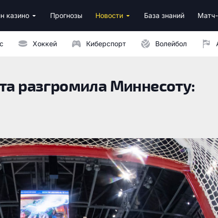
н казино
Прогнозы
Новости
База знаний
Матч-
ино
нусы за регистрацию
ным депозитом
с
Хоккей
Киберспорт
Волейбол
Юта разгромила Миннесоту: