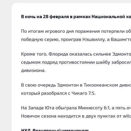
В ночь на 28 февраля в рамках Национальной х
По итогам игрового дня поражения потерпели об
победную серию, проиграв Нэшвиллу, а Вашингто
Кроме того, Флорида оказалась сильнее Эдмонто
седьмом подряд противостоянии шайбу забросил
дивизиона.
В свою очередь Эдмонтон в Тихоокеанском дивиз
который разобрался с Чикаго 7:5.
На Западе Юта обыграла Миннесоту 6:1, а пять о
Новичок сезона находится в двух пунктах от wild
НХЛ. Регулярный чемпионат