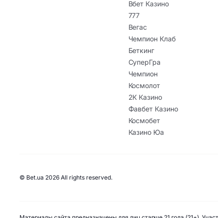
Вбет Казино
777
Вегас
Чемпион Клаб
Беткинг
СуперГра
Чемпион
Космолот
2К Казино
Фавбет Казино
Космобет
Казино Юа
© Bet.ua 2026 All rights reserved.
Материалы сайта предназначены для лиц старше 21 года (21+). Уча