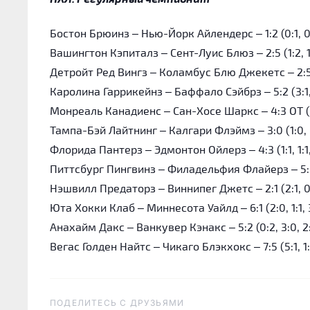
Бостон Брюинз – Нью-Йорк Айлендерс – 1:2 (0:1, 0:1,
Вашингтон Кэпиталз – Сент-Луис Блюз – 2:5 (1:2, 1:
Детройт Ред Вингз – Коламбус Блю Джекетс – 2:5 (
Каролина Гаррикейнз – Баффало Сэйбрз – 5:2 (3:1, 1
Монреаль Канадиенс – Сан-Хосе Шаркс – 4:3 ОТ (2:2, 
Тампа-Бэй Лайтнинг – Калгари Флэймз – 3:0 (1:0, 0
Флорида Пантерз – Эдмонтон Ойлерз – 4:3 (1:1, 1:1, 1
Питтсбург Пингвинз – Филадельфия Флайерз – 5:4 ОТ 
Нэшвилл Предаторз – Виннипег Джетс – 2:1 (2:1, 0:
Юта Хокки Клаб – Миннесота Уайлд – 6:1 (2:0, 1:1, 
Анахайм Дакс – Ванкувер Кэнакс – 5:2 (0:2, 3:0, 2
Вегас Голден Найтс – Чикаго Блэкхокс – 7:5 (5:1, 1:2
ПОДЕЛИТЕСЬ C ДРУЗЬЯМИ