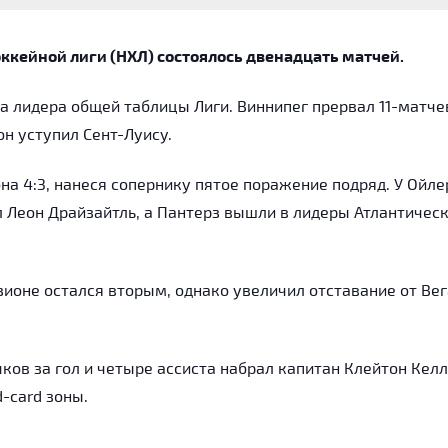
оккейной лиги (НХЛ) состоялось двенадцать матчей.
а лидера общей таблицы Лиги. Виннипег прервал 11-матч
н уступил Сент-Луису.
на 4:3, нанеся сопернику пятое поражение подряд. У Ойле
 Леон Драйзайтль, а Пантерз вышли в лидеры Атлантичес
ионе остался вторым, однако увеличил отставание от Вег
чков за гол и четыре ассиста набрал капитан Клейтон Келл
-card зоны.