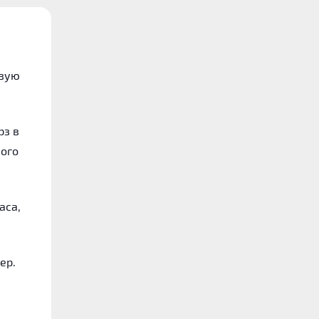
евую
рз в
кого
аса,
ер.