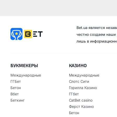
Bet.ua является неза
честно создаем наши 
лишь в информационн
БУКМЕКЕРЫ
КАЗИНО
Международные
Международные
ГГБет
Слотс Сити
Бетон
Горилла Казино
Вбет
ГГбет
Беткинг
CatBet casino
Ферст Казино
Бетон