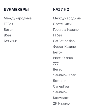
БУКМЕКЕРЫ
КАЗИНО
Международные
Международные
ГГБет
Слотс Сити
Бетон
Горилла Казино
Вбет
ГГбет
Беткинг
CatBet casino
Ферст Казино
Бетон
Вбет Казино
777
Вегас
Чемпион Клаб
Беткинг
СуперГра
Чемпион
Космолот
2К Казино