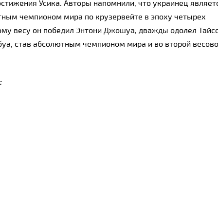
стижения Усика. Авторы напомнили, что украинец являетс
ным чемпионом мира по крузервейте в эпоху четырех 
ому весу он победил Энтони Джошуа, дважды одолел Тайсо
уа, став абсолютным чемпионом мира и во второй весово
: