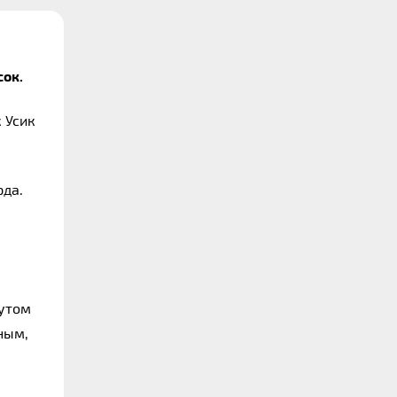
сок.
Усик 
да. 
утом 
ым, 