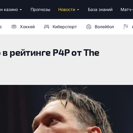
н казино
Прогнозы
Новости
База знаний
Матч-
ино
нусы за регистрацию
ным депозитом
с
Хоккей
Киберспорт
Волейбол
 в рейтинге P4P от The