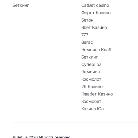
Беткинг
CatBet casino
Ферст Казино
Бетон
Вбет Казино
777
Вегас
Чемпион Клаб
Беткинг
СуперГра
Чемпион
Космолот
2К Казино
Фавбет Казино
Космобет
Казино Юа
© Bet.ua 2026 All rights reserved.