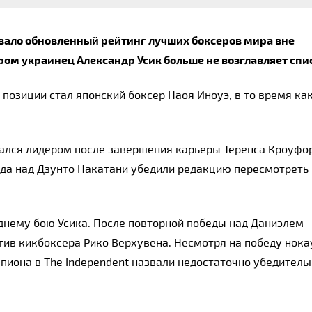
вало обновленный рейтинг лучших боксеров мира вне 
ором украинец Александр Усик больше не возглавляет спи
озиции стал японский боксер Наоя Иноуэ, в то время как 
ался лидером после завершения карьеры Теренса Кроуфор
еда над Дзунто Накатани убедили редакцию пересмотреть 
нему бою Усика. После повторной победы над Даниэлем 
ив кикбоксера Рико Верхувена. Несмотря на победу нока
пиона в The Independent назвали недостаточно убедительн