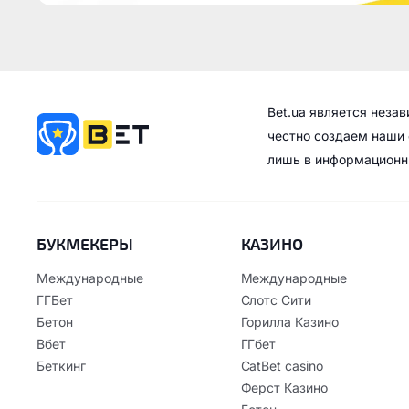
Bet.ua является неза
честно создаем наши 
лишь в информационн
БУКМЕКЕРЫ
КАЗИНО
Международные
Международные
ГГБет
Слотс Сити
Бетон
Горилла Казино
Вбет
ГГбет
Беткинг
CatBet casino
Ферст Казино