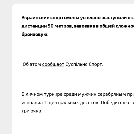
Украинские спортсмены успешно выступили в со
дистанции 50 метров, завоевав в общей сложно
бронзовую.
 Об этом 
сообщает
 Суспільне Спорт.
В личном турнире среди мужчин серебряным приз
исполнил 11 центральных десяток. Победителю с
три очка.