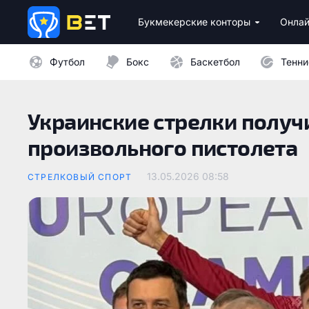
Букмекерские конторы
Онлай
Лицензионные букмекеры Украины
Лучшие провайдеры каз
Бездепозитные бо
Казино с минималь
Футбол
Бокс
Баскетбол
Тенни
Украинские стрелки получ
произвольного пистолета
13.05.2026 08:58
СТРЕЛКОВЫЙ СПОРТ