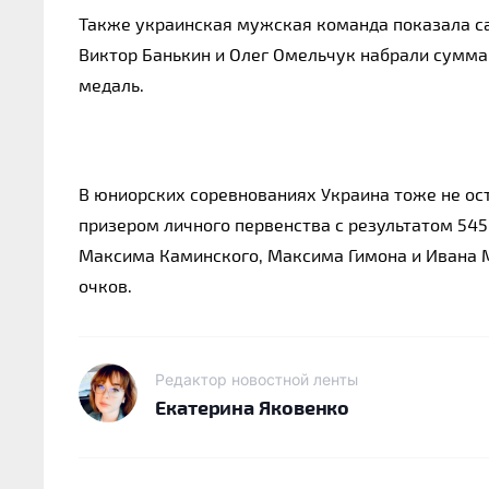
Также украинская мужская команда показала са
Виктор Банькин и Олег Омельчук набрали суммар
медаль.
В юниорских соревнованиях Украина тоже не ост
призером личного первенства с результатом 545
Максима Каминского, Максима Гимона и Ивана М
очков.
Редактор новостной ленты
Екатерина Яковенко