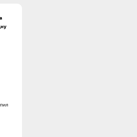
 
ну 
пил 