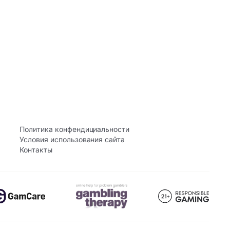
Политика конфендициальности
Условия использования сайта
Контакты