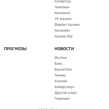
СуперГра
Чемпион
Космолот
2К Казино
Фавбет Казино
Космобет
Казино Юа
ПРОГНОЗЫ
НОВОСТИ
Футбол
Бокс
Баскетбол
Теннис
Хоккей
Киберспорт
Другой спорт
Гемблинг