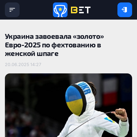
Украина завоевала «золото»
Евро-2025 по фехтованию в
женской шпаге
20.06.2025 14:27