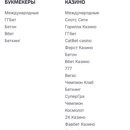
БУКМЕКЕРЫ
КАЗИНО
Международные
Международные
ГГБет
Слотс Сити
Бетон
Горилла Казино
Вбет
ГГбет
Беткинг
CatBet casino
Ферст Казино
Бетон
Вбет Казино
777
Вегас
Чемпион Клаб
Беткинг
СуперГра
Чемпион
Космолот
2К Казино
Фавбет Казино