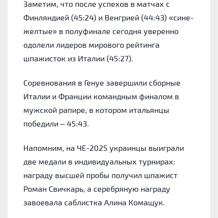
Заметим, что после успехов в матчах с
Финляндией (45:24) и Венгрией (44:43) «сине-
желтые» в полуфинале сегодня уверенно
одолели лидеров мирового рейтинга
шпажисток из Италии (45:27).
Соревнования в Генуе завершили сборные
Италии и Франции командным финалом в
мужской рапире, в котором итальянцы
победили – 45:43.
Напомним, на ЧЕ-2025 украинцы выиграли
две медали в индивидуальных турнирах:
награду высшей пробы получил шпажист
Роман Свичкарь, а серебряную награду
завоевала саблистка Алина Комащук.