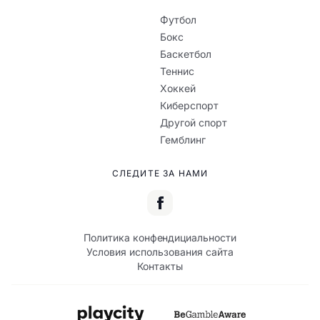
Футбол
Бокс
Баскетбол
Теннис
Хоккей
Киберспорт
Другой спорт
Гемблинг
СЛЕДИТЕ ЗА НАМИ
Политика конфендициальности
Условия использования сайта
Контакты