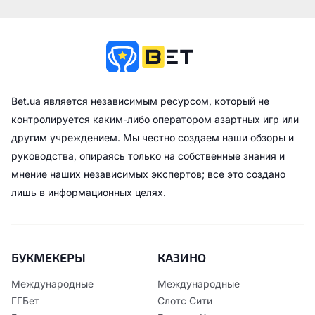
Bet.ua является независимым ресурсом, который не
контролируется каким-либо оператором азартных игр или
другим учреждением. Мы честно создаем наши обзоры и
руководства, опираясь только на собственные знания и
мнение наших независимых экспертов; все это создано
лишь в информационных целях.
БУКМЕКЕРЫ
КАЗИНО
Международные
Международные
ГГБет
Слотс Сити