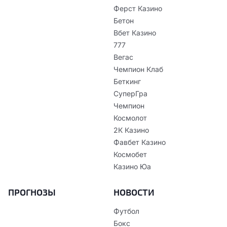
Ферст Казино
Бетон
Вбет Казино
777
Вегас
Чемпион Клаб
Беткинг
СуперГра
Чемпион
Космолот
2К Казино
Фавбет Казино
Космобет
Казино Юа
ПРОГНОЗЫ
НОВОСТИ
Футбол
Бокс