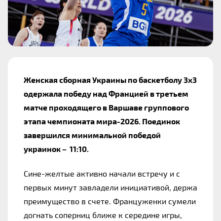
Женская сборная Украины по баскетболу 3х3 
одержала победу над Францией в третьем 
матче проходящего в Варшаве группового 
этапа чемпионата мира-2026. 
Поединок 
завершился минимальной победой 
украинок 
– 
 11:10.
Сине-желтые активно начали встречу и с 
первых минут завладели инициативой, держа 
преимущество в счете. Француженки сумели 
догнать соперниц ближе к середине игры, 