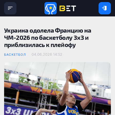
Украина одолела Францию ​​на
ЧМ-2026 по баскетболу 3х3 и
приблизилась к плейофу
04.06.2026 14:52
БАСКЕТБОЛ