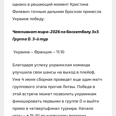
однако в решающий момент Кристина 
Филевич точным дальним броском принесла 
Украине победу.
Чемпионат мира-2026 по баскетболу 3х3. 
Группа D. 3-й тур 
 Украина – Франция – 11:10
Благодаря успеху украинская команда 
улучшила свои шансы на выход в плейоф. 
Уже 4 июня сборная проведет еще один матч 
группового этапа против Литвы. Победа в 
этой встрече может позволить украинкам 
финишировать первыми в группе D и выйти 
прямо в четвертьфинал турнира. Начало 
игры – в 15:20 по киевскому времени.