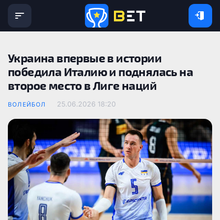
Украина впервые в истории
победила Италию и поднялась на
второе место в Лиге наций
25.06.2026 18:20
ВОЛЕЙБОЛ