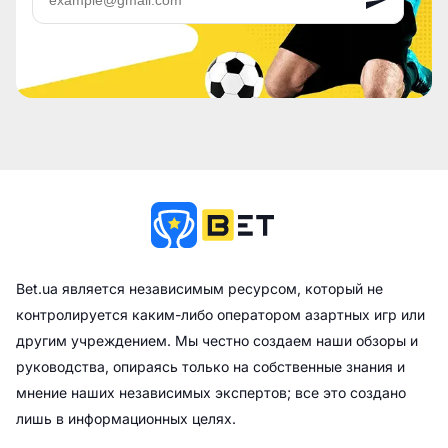
Bet.ua является независимым ресурсом, который не
контролируется каким-либо оператором азартных игр или
другим учреждением. Мы честно создаем наши обзоры и
руководства, опираясь только на собственные знания и
мнение наших независимых экспертов; все это создано
лишь в информационных целях.