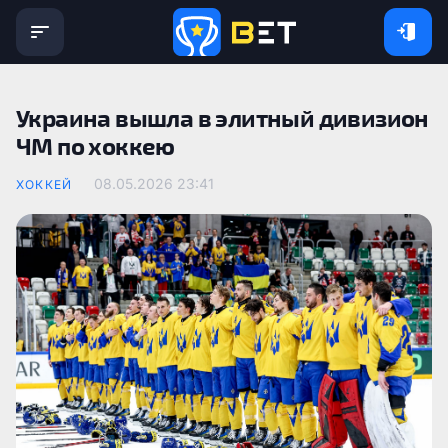
Украина вышла в элитный дивизион
ЧМ по хоккею
08.05.2026 23:41
ХОККЕЙ