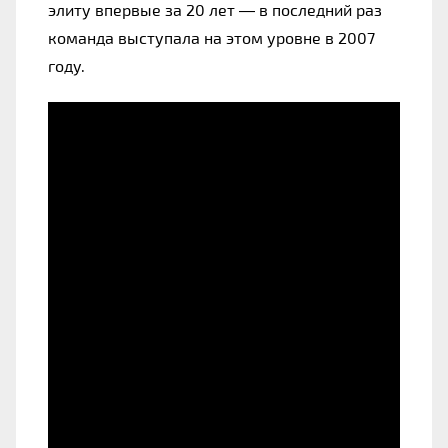
элиту впервые за 20 лет — в последний раз
команда выступала на этом уровне в 2007
году.