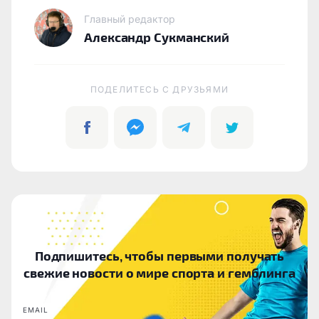
Главный редактор
Александр Сукманский
ПОДЕЛИТЕСЬ C ДРУЗЬЯМИ
Подпишитесь, чтобы первыми получать
свежие новости о мире спорта и гемблинга
EMAIL