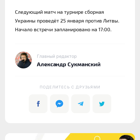
Следующий матч на турнире сборная
Украины проведёт 25 января против Литвы.
Начало встречи запланировано на 17:00.
Главный редактор
Александр Сукманский
ПОДЕЛИТЕСЬ C ДРУЗЬЯМИ