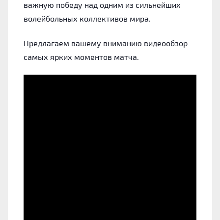
важную победу над одним из сильнейших
волейбольных коллективов мира.
Предлагаем вашему вниманию видеообзор
самых ярких моментов матча.