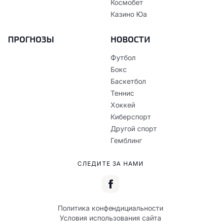
Космобет
Казино Юа
ПРОГНОЗЫ
НОВОСТИ
Футбол
Бокс
Баскетбол
Теннис
Хоккей
Киберспорт
Другой спорт
Гемблинг
СЛЕДИТЕ ЗА НАМИ
Политика конфендициальности
Условия использования сайта