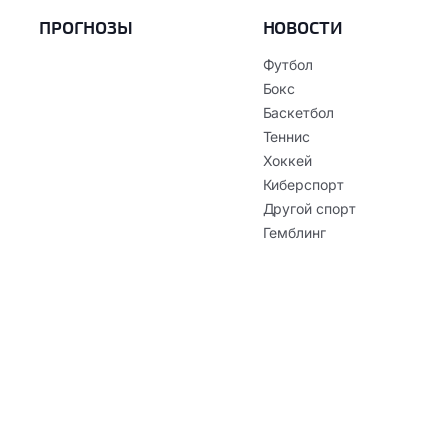
ПРОГНОЗЫ
НОВОСТИ
Футбол
Бокс
Баскетбол
Теннис
Хоккей
Киберспорт
Другой спорт
Гемблинг