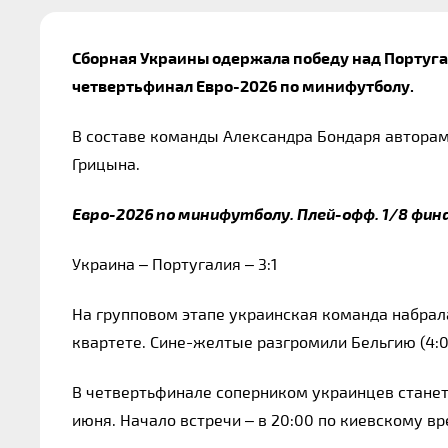
Сборная Украины одержала победу над Португали
четвертьфинал Евро-2026 по минифутболу.
В составе команды Александра Бондаря авторам
Грицына.
Евро-2026 по минифутболу. Плей-офф. 1/8 фин
Украина – Португалия – 3:1
На групповом этапе украинская команда набрала
квартете. Сине-желтые разгромили Бельгию (4:0),
В четвертьфинале соперником украинцев станет 
июня. Начало встречи – в 20:00 по киевскому вр