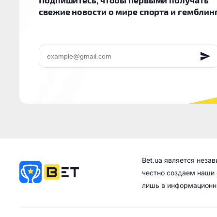
свежие новости о мире спорта и гемблин
EMAIL
Bet.ua является неза
честно создаем наши 
лишь в информационн