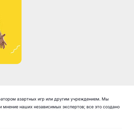
ратором азартных игр или другим учреждением. Мы
 и мнение наших независимых экспертов; все это создано