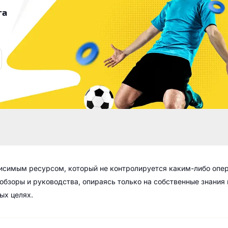
га
висимым ресурсом, который не контролируется каким-либо опе
обзоры и руководства, опираясь только на собственные знания
ых целях.