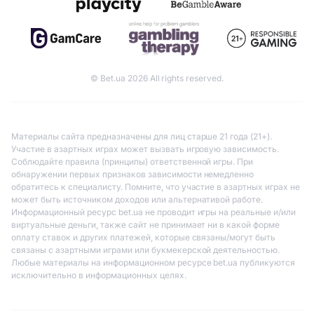
© Bet.ua 2026 All rights reserved.
Материалы сайта предназначены для лиц старше 21 года (21+).
Участие в азартных играх может вызвать игровую зависимость.
Соблюдайте правила (принципы) ответственной игры. При
обнаружении первых признаков зависимости немедленно
обратитесь к специалисту. Помните, что участие в азартных играх не
может быть источником доходов или альтернативой работе.
Информационный ресурс bet.ua не проводит игры на реальные и/или
виртуальные деньги, также сайт не принимает ни в какой форме
оплату ставок и других платежей, которые связаны/могут быть
связаны с азартными играми или букмекерской деятельностью.
Любые материалы на информационном ресурсе bet.ua публикуются
исключительно в информационных целях.