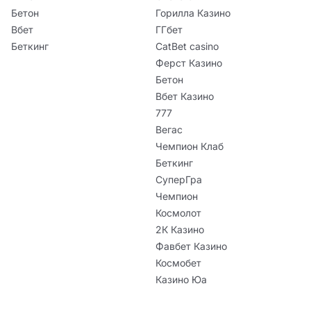
Бетон
Горилла Казино
Вбет
ГГбет
Беткинг
CatBet casino
Ферст Казино
Бетон
Вбет Казино
777
Вегас
Чемпион Клаб
Беткинг
СуперГра
Чемпион
Космолот
2К Казино
Фавбет Казино
Космобет
Казино Юа