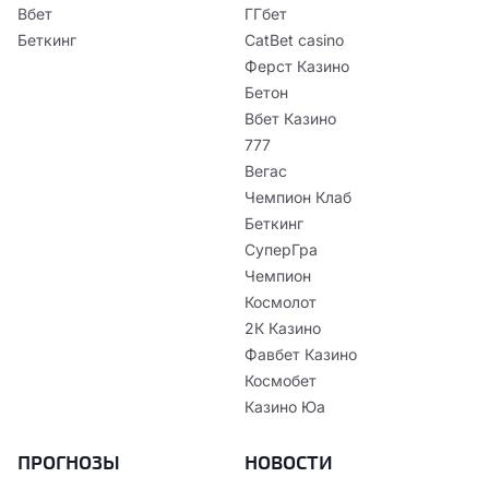
Вбет
ГГбет
Беткинг
CatBet casino
Ферст Казино
Бетон
Вбет Казино
777
Вегас
Чемпион Клаб
Беткинг
СуперГра
Чемпион
Космолот
2К Казино
Фавбет Казино
Космобет
Казино Юа
ПРОГНОЗЫ
НОВОСТИ