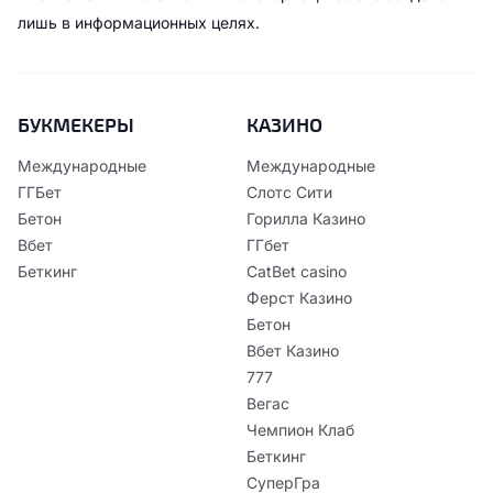
лишь в информационных целях.
БУКМЕКЕРЫ
КАЗИНО
Международные
Международные
ГГБет
Слотс Сити
Бетон
Горилла Казино
Вбет
ГГбет
Беткинг
CatBet casino
Ферст Казино
Бетон
Вбет Казино
777
Вегас
Чемпион Клаб
Беткинг
СуперГра