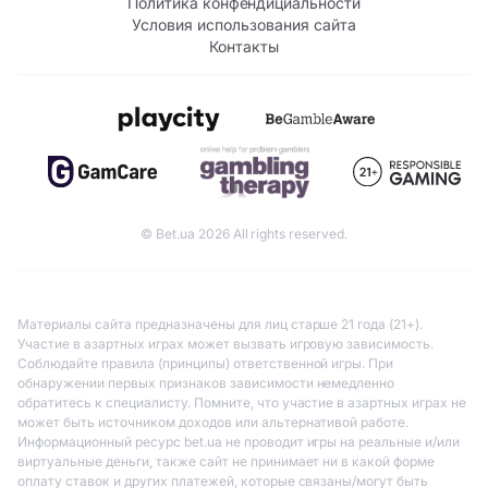
Политика конфендициальности
Условия использования сайта
Контакты
© Bet.ua 2026 All rights reserved.
Материалы сайта предназначены для лиц старше 21 года (21+).
Участие в азартных играх может вызвать игровую зависимость.
Соблюдайте правила (принципы) ответственной игры. При
обнаружении первых признаков зависимости немедленно
обратитесь к специалисту. Помните, что участие в азартных играх не
может быть источником доходов или альтернативой работе.
Информационный ресурс bet.ua не проводит игры на реальные и/или
виртуальные деньги, также сайт не принимает ни в какой форме
оплату ставок и других платежей, которые связаны/могут быть