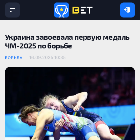
Украина завоевала первую медаль
ЧМ-2025 по борьбе
16.09.2025 10:35
БОРЬБА