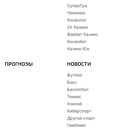
СуперГра
Чемпион
Космолот
2К Казино
Фавбет Казино
Космобет
Казино Юа
ПРОГНОЗЫ
НОВОСТИ
Футбол
Бокс
Баскетбол
Теннис
Хоккей
Киберспорт
Другой спорт
Гемблинг