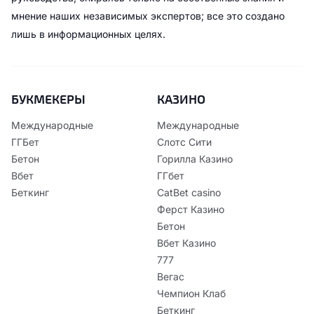
мнение наших независимых экспертов; все это создано
лишь в информационных целях.
БУКМЕКЕРЫ
КАЗИНО
Международные
Международные
ГГБет
Слотс Сити
Бетон
Горилла Казино
Вбет
ГГбет
Беткинг
CatBet casino
Ферст Казино
Бетон
Вбет Казино
777
Вегас
Чемпион Клаб
Беткинг