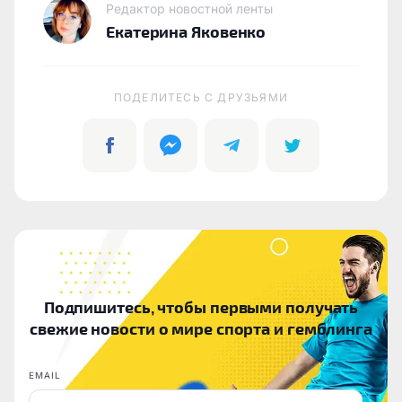
Редактор новостной ленты
Екатерина Яковенко
ПОДЕЛИТЕСЬ C ДРУЗЬЯМИ
Подпишитесь, чтобы первыми получать
свежие новости о мире спорта и гемблинга
EMAIL