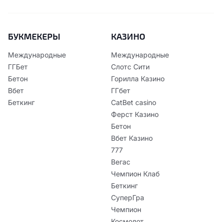
БУКМЕКЕРЫ
КАЗИНО
Международные
Международные
ГГБет
Слотс Сити
Бетон
Горилла Казино
Вбет
ГГбет
Беткинг
CatBet casino
Ферст Казино
Бетон
Вбет Казино
777
Вегас
Чемпион Клаб
Беткинг
СуперГра
Чемпион
Космолот