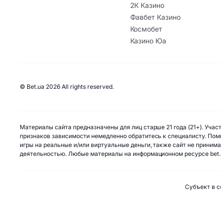
2К Казино
Фавбет Казино
Космобет
Казино Юа
© Bet.ua 2026 All rights reserved.
Материалы сайта предназначены для лиц старше 21 года (21+). Уча
признаков зависимости немедленно обратитесь к специалисту. Помн
игры на реальные и/или виртуальные деньги, также сайт не приним
деятельностью. Любые материалы на информационном ресурсе bet.
Субъект в с