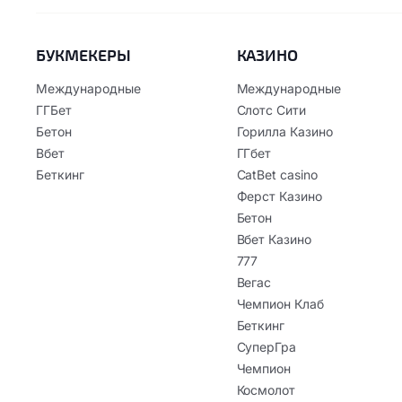
БУКМЕКЕРЫ
КАЗИНО
Международные
Международные
ГГБет
Слотс Сити
Бетон
Горилла Казино
Вбет
ГГбет
Беткинг
CatBet casino
Ферст Казино
Бетон
Вбет Казино
777
Вегас
Чемпион Клаб
Беткинг
СуперГра
Чемпион
Космолот