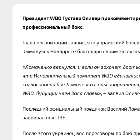
Президент WBO Густаво Оливер прокомментиро
профессиональный бокс.
Глава организации заявил, что украинский бокс
Эммануэль Наваррете благодаря своим заслугам
«
Ломаченко вернулся, и если он захочет драть
что Исполнительный комитет WBO единогласно
согласовании боя Ломаченко с ним направления
WBO, будущий член Зала славы
», – заявил Оливе
Последний официальный поединок Василий Ломач
завоевал пояс IBF.
После этого украинец вел переговоры по бою пр