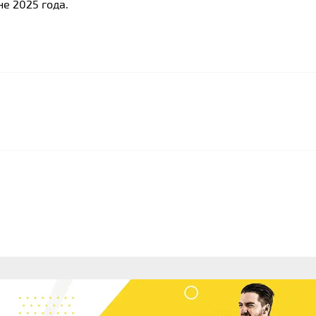
е 2025 года.