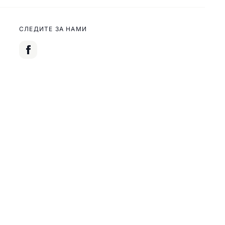
СЛЕДИТЕ ЗА НАМИ