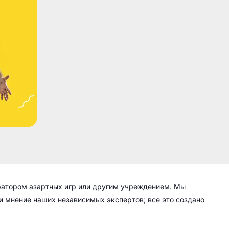
ратором азартных игр или другим учреждением. Мы
 и мнение наших независимых экспертов; все это создано