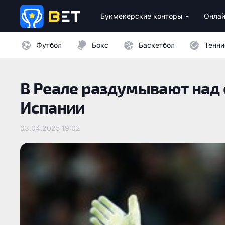
Букмекерские конторы
Онлай
Лицензионные букмекеры Украины
Лучшие провайдеры каз
Бездепозитные бо
Казино с минималь
Футбол
Бокс
Баскетбол
Тенни
В Реале раздумывают над 
Испании
03.04.2025 19:02