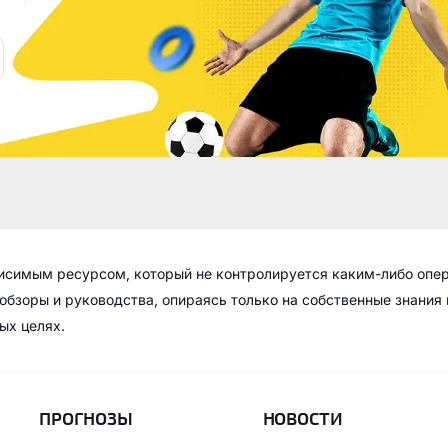
висимым ресурсом, который не контролируется каким-либо опе
обзоры и руководства, опираясь только на собственные знания
ых целях.
ПРОГНОЗЫ
НОВОСТИ