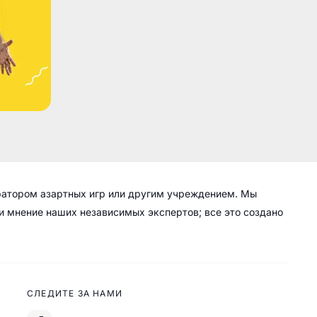
ратором азартных игр или другим учреждением. Мы
 и мнение наших независимых экспертов; все это создано
СЛЕДИТЕ ЗА НАМИ