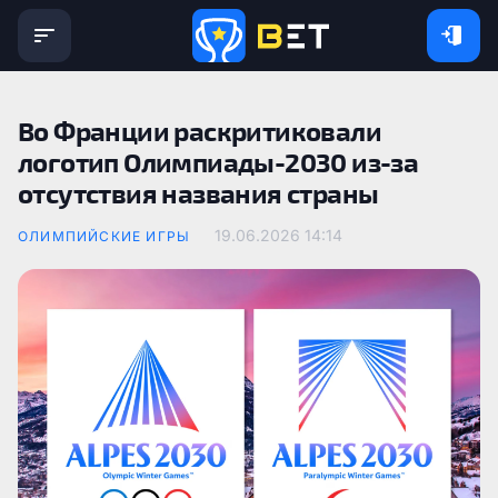
Во Франции раскритиковали
логотип Олимпиады-2030 из-за
отсутствия названия страны
19.06.2026 14:14
ОЛИМПИЙСКИЕ ИГРЫ