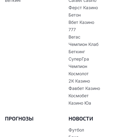
Беткинг
CatBet casino
Ферст Казино
Бетон
Вбет Казино
777
Вегас
Чемпион Клаб
Беткинг
СуперГра
Чемпион
Космолот
2К Казино
Фавбет Казино
Космобет
Казино Юа
ПРОГНОЗЫ
НОВОСТИ
Футбол