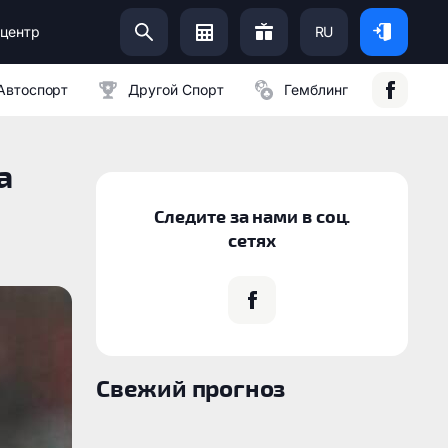
центр
RU
Помоги Украинской Армии:
Автоспорт
Другой Спорт
Гемблинг
а
Следите за нами в соц.
сетях
Свежий прогноз