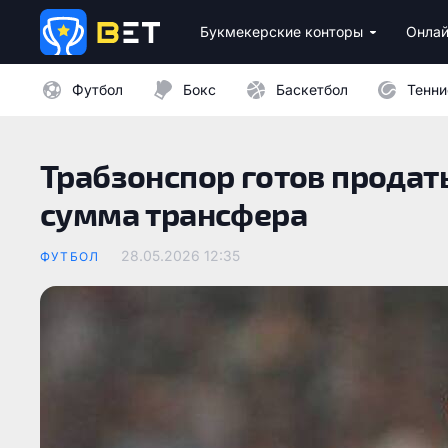
Букмекерские конторы
Онлай
Лицензионные букмекеры Украины
Лучшие провайдеры каз
Бездепозитные бо
Казино с минималь
Футбол
Бокс
Баскетбол
Тенни
Трабзонспор готов продат
сумма трансфера
28.05.2026 12:35
ФУТБОЛ