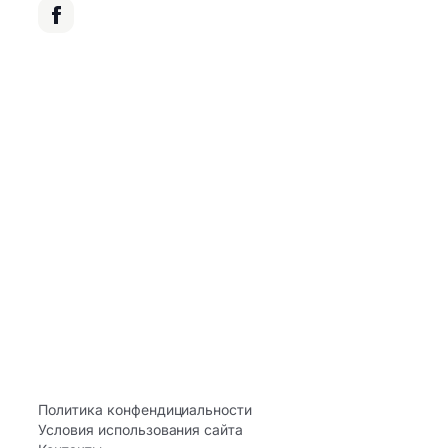
Политика конфендициальности
Условия использования сайта