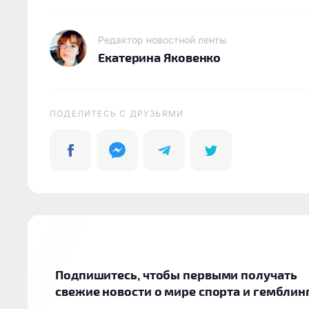
Редактор новостной ленты
Екатерина Яковенко
ПОДЕЛИТЕСЬ C ДРУЗЬЯМИ
Подпишитесь, чтобы первыми получать
свежие новости о мире спорта и гемблин