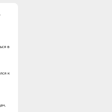
 
ся в 
ся к 
ач.