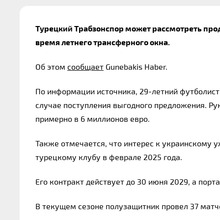
Турецкий Трабзонспор может рассмотреть прод
время летнего трансферного окна. 
Об этом 
сообщает
 Gunebakis Haber.
По информации источника, 29-летний футболист 
случае поступления выгодного предложения. Ру
примерно в 6 миллионов евро.
Также отмечается, что интерес к украинскому у
турецкому клубу в феврале 2025 года.
Его контракт действует до 30 июня 2029, а порта
В текущем сезоне полузащитник провел 37 матчей