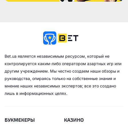
Bet.ua является независимым ресурсом, который не
контролируется каким-либо оператором азартных игр или
другим учреждением. Мы честно создаем наши обзоры и
руководства, опираясь только на собственные знания и
мнение наших независимых экспертов; все это создано
лишь в информационных целях.
БУКМЕКЕРЫ
КАЗИНО