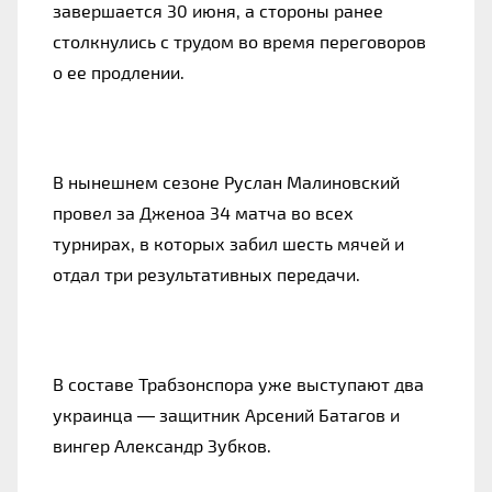
завершается 30 июня, а стороны ранее 
столкнулись с трудом во время переговоров 
о ее продлении.
В нынешнем сезоне Руслан Малиновский 
провел за Дженоа 34 матча во всех 
турнирах, в которых забил шесть мячей и 
отдал три результативных передачи.
В составе Трабзонспора уже выступают два 
украинца — защитник Арсений Батагов и 
вингер Александр Зубков.