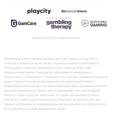
© Bet.ua 2026 All rights reserved.
Материалы сайта предназначены для лиц старше 21 года (21+).
Участие в азартных играх может вызвать игровую зависимость.
Соблюдайте правила (принципы) ответственной игры. При
обнаружении первых признаков зависимости немедленно
обратитесь к специалисту. Помните, что участие в азартных играх не
может быть источником доходов или альтернативой работе.
Информационный ресурс bet.ua не проводит игры на реальные и/или
виртуальные деньги, также сайт не принимает ни в какой форме
оплату ставок и других платежей, которые связаны/могут быть
связаны с азартными играми или букмекерской деятельностью.
Любые материалы на информационном ресурсе bet.ua публикуются
исключительно в информационных целях.