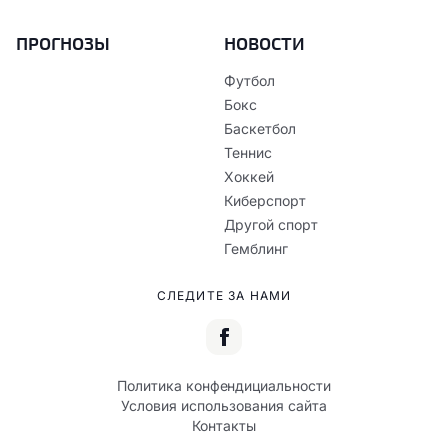
ПРОГНОЗЫ
НОВОСТИ
Футбол
Бокс
Баскетбол
Теннис
Хоккей
Киберспорт
Другой спорт
Гемблинг
СЛЕДИТЕ ЗА НАМИ
Политика конфендициальности
Условия использования сайта
Контакты