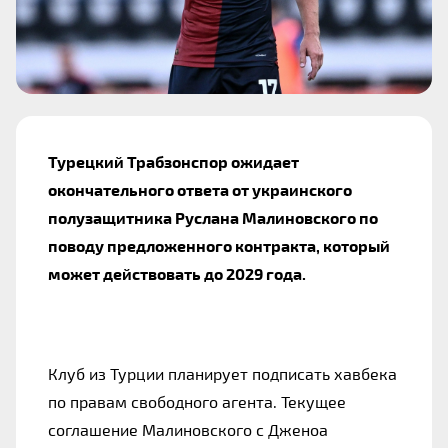
Турецкий Трабзонспор ожидает 
окончательного ответа от украинского 
полузащитника Руслана Малиновского по 
поводу предложенного контракта, который 
может действовать до 2029 года.
Клуб из Турции планирует подписать хавбека 
по правам свободного агента. Текущее 
соглашение Малиновского с Дженоа 