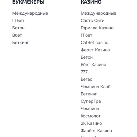
БУКМЕКЕРЫ
КАЗИНО
Международные
Международные
ГГБет
Слотс Сити
Бетон
Горилла Казино
Вбет
ГГбет
Беткинг
CatBet casino
Ферст Казино
Бетон
Вбет Казино
777
Вегас
Чемпион Клаб
Беткинг
СуперГра
Чемпион
Космолот
2К Казино
Фавбет Казино