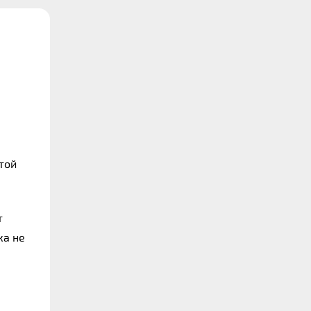
ой 
 
а не 