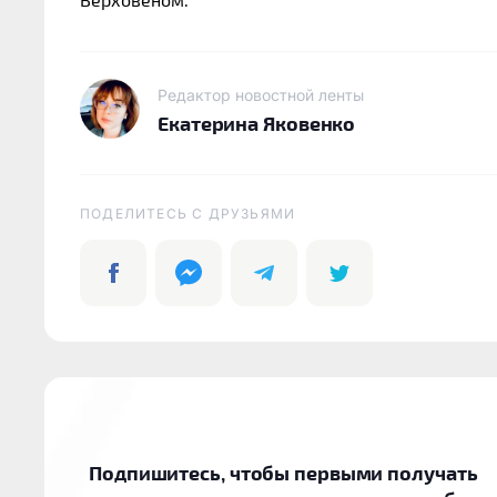
Редактор новостной ленты
Екатерина Яковенко
ПОДЕЛИТЕСЬ C ДРУЗЬЯМИ
Подпишитесь, чтобы первыми получать