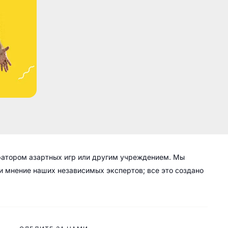
ратором азартных игр или другим учреждением. Мы
 и мнение наших независимых экспертов; все это создано