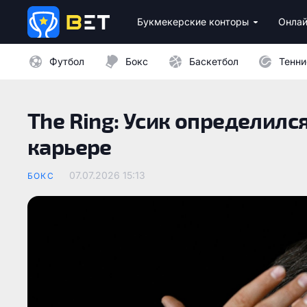
Букмекерские конторы
Онлай
Лицензионные букмекеры Украины
Лучшие провайдеры каз
Бездепозитные бо
Казино с минималь
Футбол
Бокс
Баскетбол
Тенни
The Ring: Усик определилс
карьере
07.07.2026 15:13
БОКС