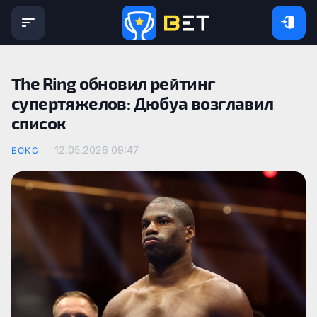
The Ring обновил рейтинг
супертяжелов: Дюбуа возглавил
список
12.05.2026 09:47
БОКС