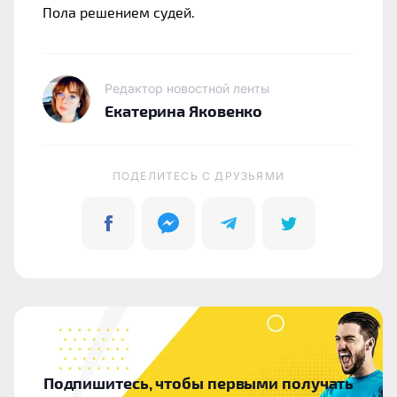
Пола решением судей.
Редактор новостной ленты
Екатерина Яковенко
ПОДЕЛИТЕСЬ C ДРУЗЬЯМИ
Подпишитесь, чтобы первыми получать