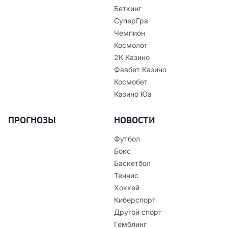
Беткинг
СуперГра
Чемпион
Космолот
2К Казино
Фавбет Казино
Космобет
Казино Юа
ПРОГНОЗЫ
НОВОСТИ
Футбол
Бокс
Баскетбол
Теннис
Хоккей
Киберспорт
Другой спорт
Гемблинг