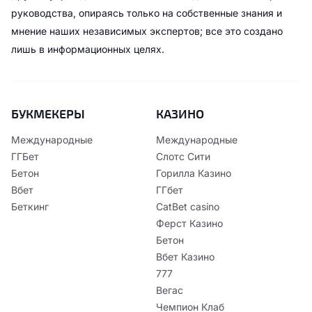
руководства, опираясь только на собственные знания и
мнение наших независимых экспертов; все это создано
лишь в информационных целях.
БУКМЕКЕРЫ
КАЗИНО
Международные
Международные
ГГБет
Слотс Сити
Бетон
Горилла Казино
Вбет
ГГбет
Беткинг
CatBet casino
Ферст Казино
Бетон
Вбет Казино
777
Вегас
Чемпион Клаб