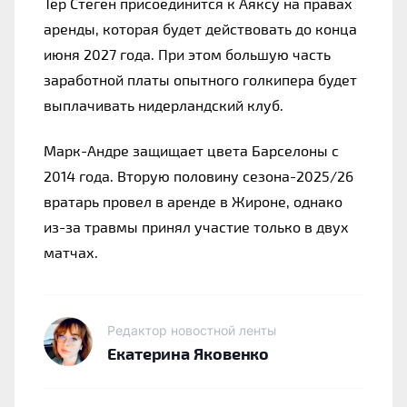
Тер Стеген присоединится к Аяксу на правах 
аренды, которая будет действовать до конца 
июня 2027 года. При этом большую часть 
заработной платы опытного голкипера будет 
выплачивать нидерландский клуб.
Марк-Андре защищает цвета Барселоны с 
2014 года. Вторую половину сезона-2025/26 
вратарь провел в аренде в Жироне, однако 
из-за травмы принял участие только в двух 
матчах.
Редактор новостной ленты
Екатерина Яковенко