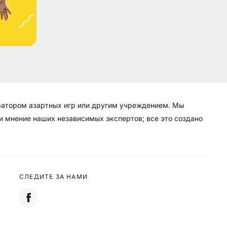
ратором азартных игр или другим учреждением. Мы
 и мнение наших независимых экспертов; все это создано
СЛЕДИТЕ ЗА НАМИ