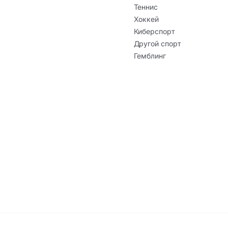
Теннис
Хоккей
Киберспорт
Другой спорт
Гемблинг