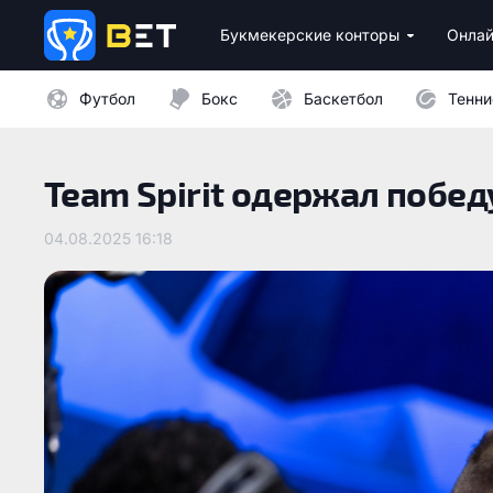
Букмекерские конторы
Онлай
Лицензионные букмекеры Украины
Лучшие провайдеры каз
Бездепозитные бо
Казино с минималь
Футбол
Бокс
Баскетбол
Тенни
Team Spirit одержал побед
04.08.2025 16:18