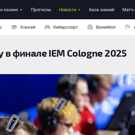
н казино
Прогнозы
Новости
База знаний
Матч-
ино
нусы за регистрацию
ным депозитом
с
Хоккей
Киберспорт
Волейбол
у в финале IEM Cologne 2025