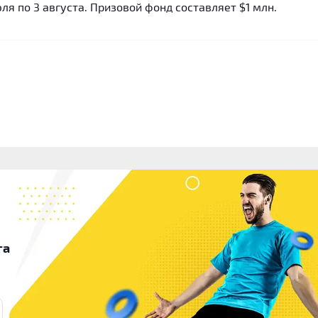
ля по 3 августа. Призовой фонд составляет $1 млн.
га