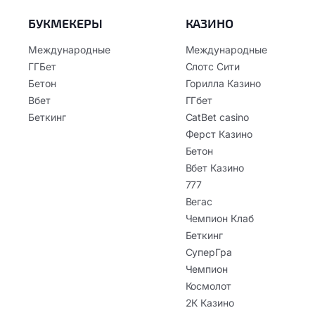
БУКМЕКЕРЫ
КАЗИНО
Международные
Международные
ГГБет
Слотс Сити
Бетон
Горилла Казино
Вбет
ГГбет
Беткинг
CatBet casino
Ферст Казино
Бетон
Вбет Казино
777
Вегас
Чемпион Клаб
Беткинг
СуперГра
Чемпион
Космолот
2К Казино