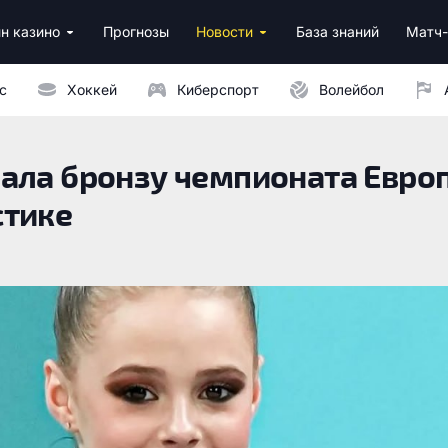
н казино
Прогнозы
Новости
База знаний
Матч-
ино
нусы за регистрацию
ным депозитом
с
Хоккей
Киберспорт
Волейбол
вала бронзу чемпионата Евро
стике