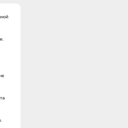
нной
е.
не
та
.