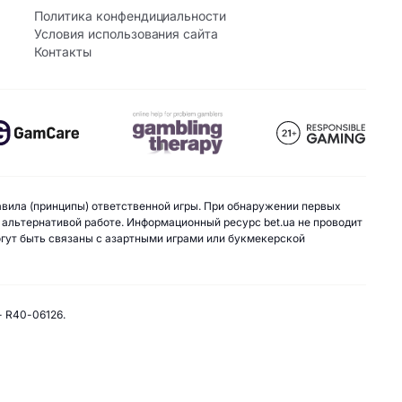
Политика конфендициальности
Условия использования сайта
Контакты
авила (принципы) ответственной игры. При обнаружении первых
 альтернативой работе. Информационный ресурс bet.ua не проводит
могут быть связаны с азартными играми или букмекерской
- R40-06126.