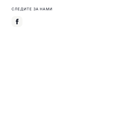
СЛЕДИТЕ ЗА НАМИ