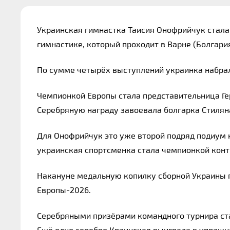
Украинская гимнастка Таисия Онофрийчук стал
гимнастике, который проходит в Варне (Болгария
По сумме четырёх выступлений украинка набрала
Чемпионкой Европы стала представительница Ге
Серебряную награду завоевала болгарка Стиляна
Для Онофрийчук это уже второй подряд подиум н
украинская спортсменка стала чемпионкой конт
Накануне медальную копилку сборной Украины 
Европы-2026.
Серебряными призёрами командного турнира ста
Ещё одно серебро Краинская выиграла в упражне