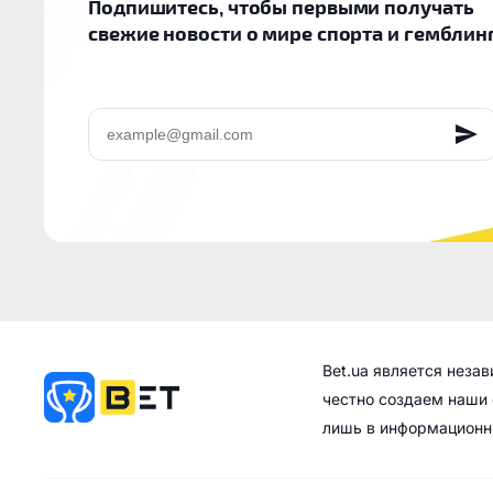
Подпишитесь, чтобы первыми получать
свежие новости о мире спорта и гемблин
EMAIL
Bet.ua является неза
честно создаем наши 
лишь в информационн