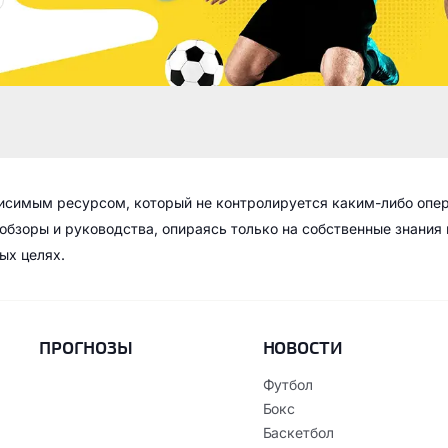
висимым ресурсом, который не контролируется каким-либо опе
обзоры и руководства, опираясь только на собственные знания
ых целях.
ПРОГНОЗЫ
НОВОСТИ
Футбол
Бокс
Баскетбол