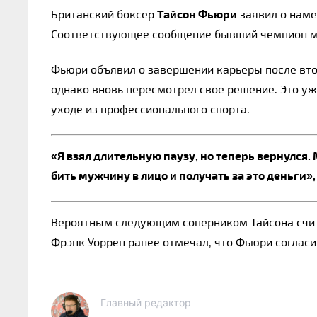
Британский боксер
Тайсон Фьюри
заявил о наме
Соответствующее сообщение бывший чемпион ми
Фьюри объявил о завершении карьеры после втор
однако вновь пересмотрел свое решение. Это уж
уходе из профессионального спорта.
«Я взял длительную паузу, но теперь вернулся. 
бить мужчину в лицо и получать за это деньги»
Вероятным следующим соперником Тайсона счи
Фрэнк Уоррен ранее отмечал, что Фьюри согласи
Главный редактор