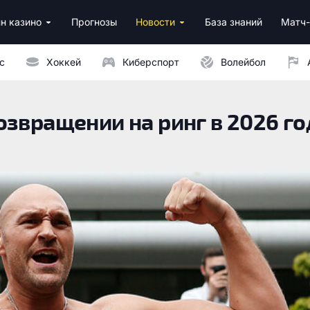
н казино
Прогнозы
Новости
База знаний
Матч-
ино
нусы за регистрацию
ным депозитом
с
Хоккей
Киберспорт
Волейбол
озвращении на ринг в 2026 го