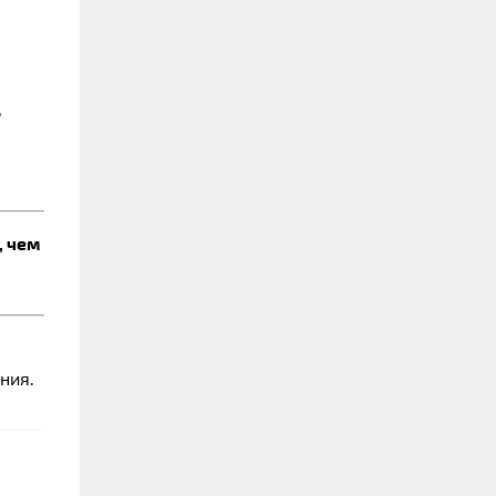
,
, чем
ния.