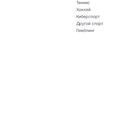
Теннис
Хоккей
Киберспорт
Другой спорт
Гемблинг