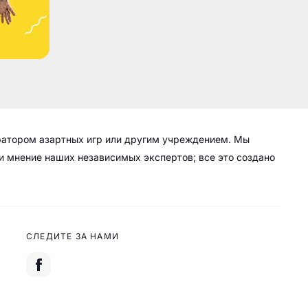
ратором азартных игр или другим учреждением. Мы
 и мнение наших независимых экспертов; все это создано
СЛЕДИТЕ ЗА НАМИ