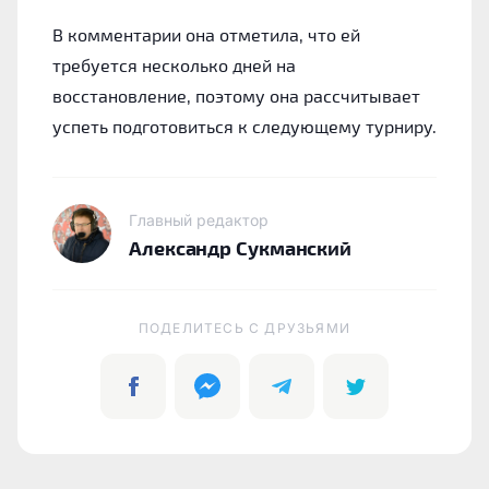
В комментарии она отметила, что ей
требуется несколько дней на
восстановление, поэтому она рассчитывает
успеть подготовиться к следующему турниру.
Главный редактор
Александр Сукманский
ПОДЕЛИТЕСЬ C ДРУЗЬЯМИ