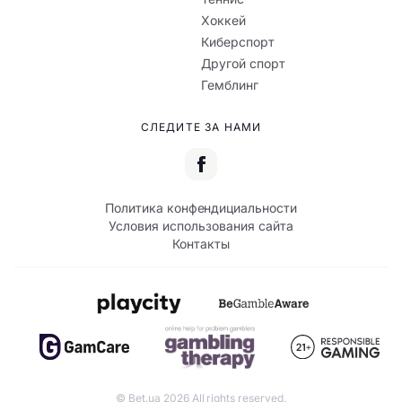
Хоккей
Киберспорт
Другой спорт
Гемблинг
СЛЕДИТЕ ЗА НАМИ
Политика конфендициальности
Условия использования сайта
Контакты
© Bet.ua 2026 All rights reserved.