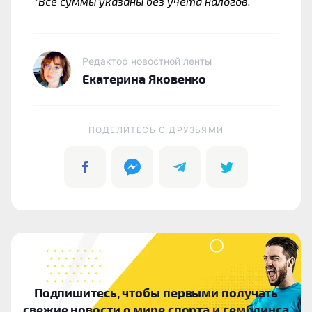
*Все суммы указаны без учета налогов.
Редактор новостной ленты
Екатерина Яковенко
ПОДЕЛИТЕСЬ C ДРУЗЬЯМИ
Подпишитесь, чтобы первыми получать
свежие новости о мире спорта и гемблинга