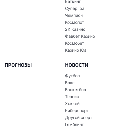
Беткинг
СуперГра
Чемпион
Космолот
2К Казино
Фавбет Казино
Космобет
Казино Юа
ПРОГНОЗЫ
НОВОСТИ
Футбол
Бокс
Баскетбол
Теннис
Хоккей
Киберспорт
Другой спорт
Гемблинг