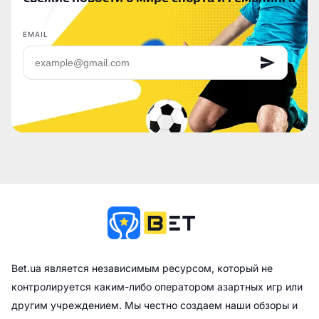
EMAIL
Bet.ua является независимым ресурсом, который не
контролируется каким-либо оператором азартных игр или
другим учреждением. Мы честно создаем наши обзоры и