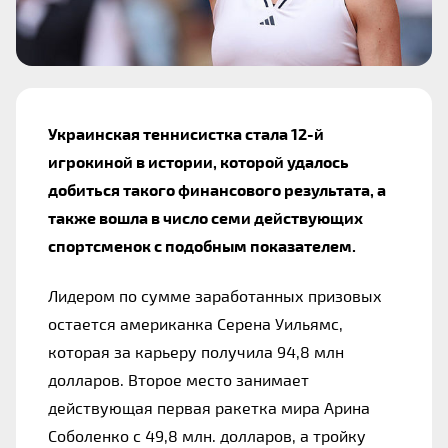
Украинская теннисистка стала 12-й 
игрокиной в истории, которой удалось 
добиться такого финансового результата, а 
также вошла в число семи действующих 
спортсменок с подобным показателем.
Лидером по сумме заработанных призовых 
остается американка Серена Уильямс, 
которая за карьеру получила 94,8 млн 
долларов. Второе место занимает 
действующая первая ракетка мира Арина 
Соболенко с 49,8 млн. долларов, а тройку 