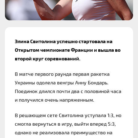
Элина Свитолина успешно стартовала на 
Открытом чемпионате Франции и вышла во 
второй круг соревнований.
В матче первого раунда первая ракетка 
Украины одолела венгры Анну Бондарь. 
Поединок длился почти два с половиной часа 
и получился очень напряженным.
В решающем сете Свитолина уступала 1:3, но 
смогла вернуться в игру, выйти вперед 5:3, 
однако не реализовала преимущество на 