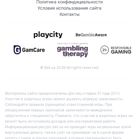
Политика конфендициальности
Условия использования сайта
Контакты
© Bet.ua 2026 All rights reserved.
Материалы сайта предназначены для лиц старше 21 года (21+).
Участие в азартных играх может вызвать игровую зависимость.
Соблюдайте правила (принципы) ответственной игры. При
обнаружении первых признаков зависимости немедленно
обратитесь к специалисту. Помните, что участие в азартных играх не
может быть источником доходов или альтернативой работе.
Информационный ресурс bet.ua не проводит игры на реальные и/или
виртуальные деньги, также сайт не принимает ни в какой форме
оплату ставок и других платежей, которые связаны/могут быть