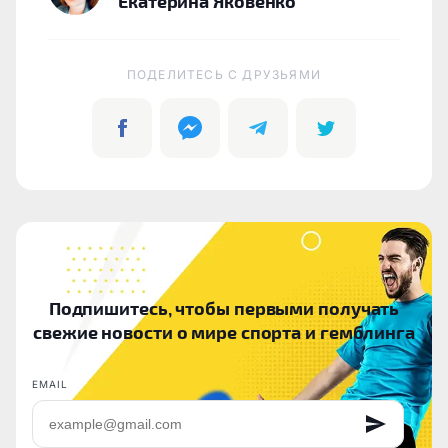
Екатерина Яковенко
ПОДЕЛИТЕСЬ C ДРУЗЬЯМИ
Подпишитесь, чтобы первыми получать
свежие новости о мире спорта и гемблинга
EMAIL