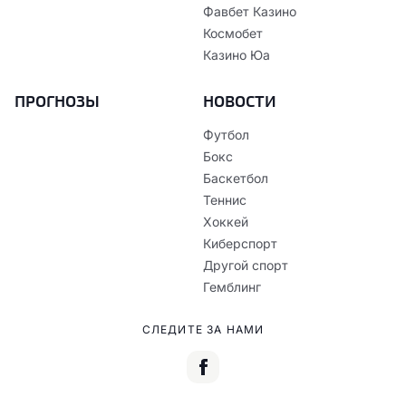
Фавбет Казино
Космобет
Казино Юа
ПРОГНОЗЫ
НОВОСТИ
Футбол
Бокс
Баскетбол
Теннис
Хоккей
Киберспорт
Другой спорт
Гемблинг
СЛЕДИТЕ ЗА НАМИ