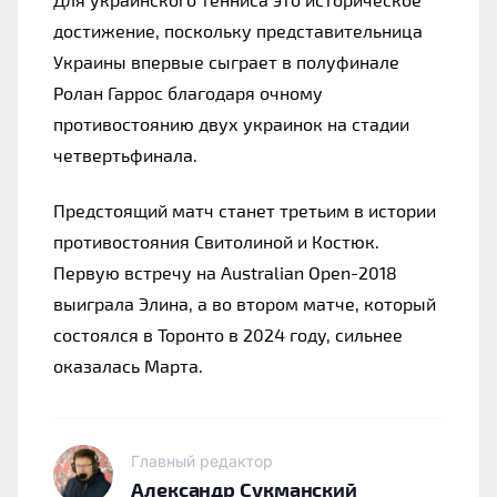
достижение, поскольку представительница
Украины впервые сыграет в полуфинале
Ролан Гаррос благодаря очному
противостоянию двух украинок на стадии
четвертьфинала.
Предстоящий матч станет третьим в истории
противостояния Свитолиной и Костюк.
Первую встречу на Australian Open-2018
выиграла Элина, а во втором матче, который
состоялся в Торонто в 2024 году, сильнее
оказалась Марта.
Главный редактор
Александр Сукманский