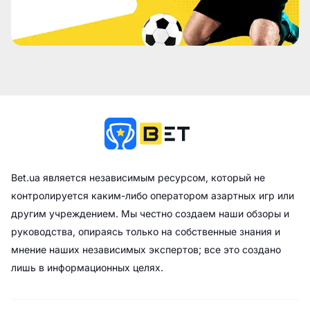
Bet.ua является независимым ресурсом, который не
контролируется каким-либо оператором азартных игр или
другим учреждением. Мы честно создаем наши обзоры и
руководства, опираясь только на собственные знания и
мнение наших независимых экспертов; все это создано
лишь в информационных целях.