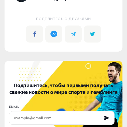
ПОДЕЛИТЕСЬ C ДРУЗЬЯМИ
Подпишитесь, чтобы первыми получать
свежие новости о мире спорта и гемблинга
EMAIL