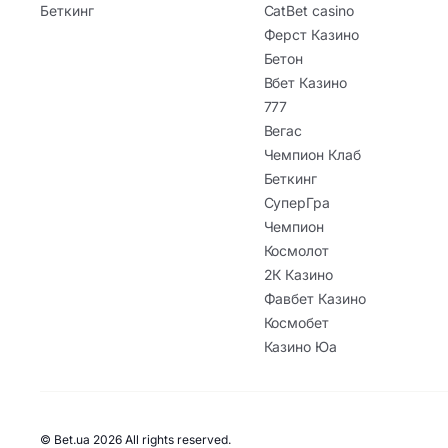
Беткинг
CatBet casino
Ферст Казино
Бетон
Вбет Казино
777
Вегас
Чемпион Клаб
Беткинг
СуперГра
Чемпион
Космолот
2К Казино
Фавбет Казино
Космобет
Казино Юа
© Bet.ua 2026 All rights reserved.