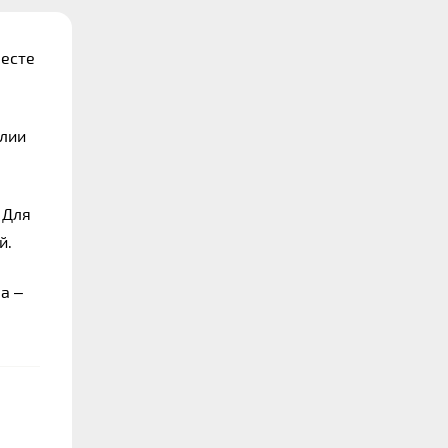
месте
илии
 Для
й.
а –