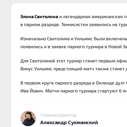
Элина Свитолина
и легендарная американская 
в парном разряде. Теннисистки заявились на тур
Изначально Свитолина и Уильямс были включены
появились и в заявке парного турнира в Новой З
Для Свитолиной этот турнир станет первым офи
Винус Уильямс предстоящий матч также станет 
В первом круге парного разряда в Окленде дуэт
Ива Йович. Матчи парного турнира стартуют 6 я
Главный редактор
Александр Сукманский