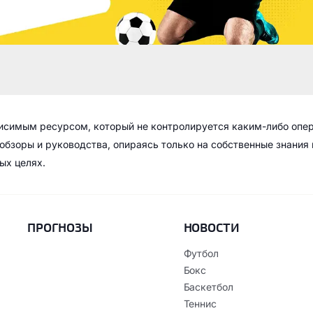
висимым ресурсом, который не контролируется каким-либо опе
обзоры и руководства, опираясь только на собственные знания
ых целях.
ПРОГНОЗЫ
НОВОСТИ
Футбол
Бокс
Баскетбол
Теннис