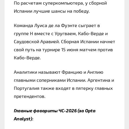
По расчетам суперкомпьютера, у сборной 
Испании лучшие шансы на победу.
Команда Луиса де ла Фуэнте сыграет в 
группе H вместе с Уругваем, Кабо-Верде и 
Саудовской Аравией. Сборная Испании начнет 
свой путь на турнире 15 июня матчем против 
Кабо-Верде.
Аналитики называют Францию ​​и Англию 
главными соперниками Испании. Аргентина и 
Португалия также входят в пятерку главных 
претендентов.
Главные фавориты ЧС-2026 (за Opta 
Analyst):