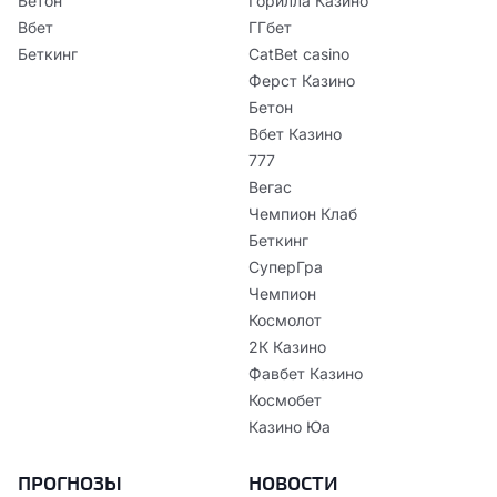
Бетон
Горилла Казино
Вбет
ГГбет
Беткинг
CatBet casino
Ферст Казино
Бетон
Вбет Казино
777
Вегас
Чемпион Клаб
Беткинг
СуперГра
Чемпион
Космолот
2К Казино
Фавбет Казино
Космобет
Казино Юа
ПРОГНОЗЫ
НОВОСТИ