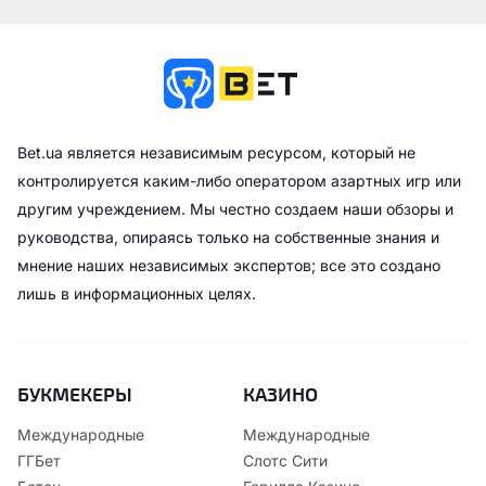
Bet.ua является независимым ресурсом, который не
контролируется каким-либо оператором азартных игр или
другим учреждением. Мы честно создаем наши обзоры и
руководства, опираясь только на собственные знания и
мнение наших независимых экспертов; все это создано
лишь в информационных целях.
БУКМЕКЕРЫ
КАЗИНО
Международные
Международные
ГГБет
Слотс Сити