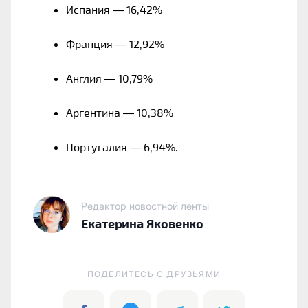
Испания — 16,42%
Франция — 12,92%
Англия — 10,79%
Аргентина — 10,38%
Португалия — 6,94%.
Редактор новостной ленты
Екатерина Яковенко
ПОДЕЛИТЕСЬ C ДРУЗЬЯМИ