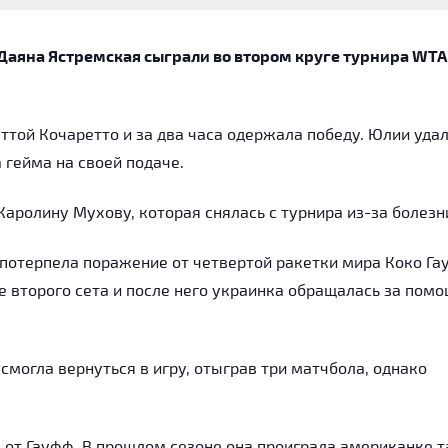
Даяна Ястремская сыграли во втором круге турнира WTA
ттой Кочаретто и за два часа одержала победу. Юлии уда
а гейма на своей подаче.
аролину Мухову, которая снялась с турнира из-за болезн
 потерпела поражение от четвертой ракетки мира Коко Г
ле второго сета и после него украинка обращалась за пом
смогла вернуться в игру, отыграв три матчбола, однако
 от Гауфф. В прошлом сезоне она проиграла американке 