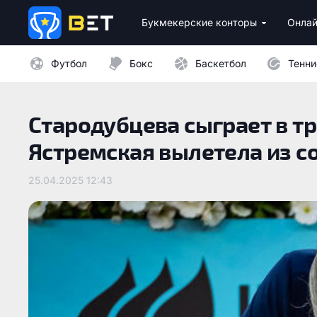
Букмекерские конторы
Онлай
Лицензионные букмекеры Украины
Лучшие провайдеры каз
Бездепозитные бо
Казино с минималь
Футбол
Бокс
Баскетбол
Тенни
Стародубцева сыграет в тр
Ястремская вылетела из с
25.04.2025 12:43