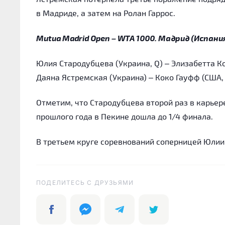
в Мадриде, а затем на Ролан Гаррос.
Mutua Madrid Open – WTA 1000. Мадрид (Испани
Юлия Стародубцева (Украина, Q) – Элизабетта Коча
Даяна Ястремская (Украина) – Коко Гауфф (США, 4) 
Отметим, что Стародубцева второй раз в карьер
прошлого года в Пекине дошла до 1/4 финала.
В третьем круге соревнований соперницей Юлии 
ПОДЕЛИТЕСЬ C ДРУЗЬЯМИ