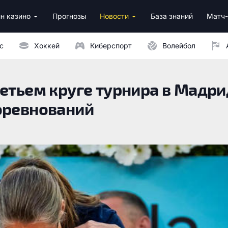
н казино
Прогнозы
Новости
База знаний
Матч-
ино
нусы за регистрацию
ным депозитом
с
Хоккей
Киберспорт
Волейбол
етьем круге турнира в Мадри
оревнований