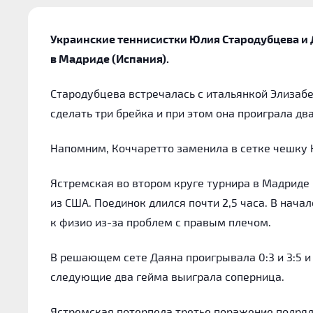
Украинские теннисистки Юлия Стародубцева и 
в Мадриде (Испания).
Стародубцева встречалась с итальянкой Элизабе
сделать три брейка и при этом она проиграла дв
Напомним, Коччаретто заменила в сетке чешку К
Ястремская во втором круге турнира в Мадриде
из США. Поединок длился почти 2,5 часа. В нача
к физио из-за проблем с правым плечом.
В решающем сете Даяна проигрывала 0:3 и 3:5 и 
следующие два гейма выиграла соперница.
Ястремская потерпела третье поражение подряд