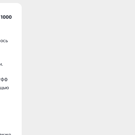
 1000
лось
и.
ауфф
ощью
также