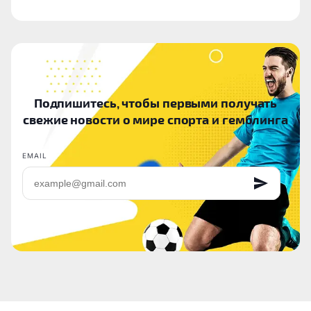
Подпишитесь, чтобы первыми получать
свежие новости о мире спорта и гемблинга
EMAIL